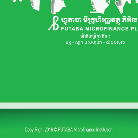
ម៉ោងបម្រើការងារ ៖
ចន្ទ - សុក្រ ៨:០០ព្រឹក - ៤:០០ល្ងាច