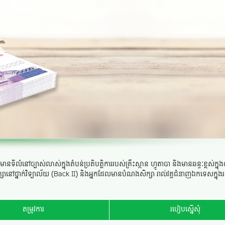
ៅច្បាស់លាស់ក្នុងតំបន់ប្រតិបត្តិការរបស់គ្រឹះស្ថាន ហ្វូតាបា និងមានឆន្ទៈខ្ពស់ក្នុង
ក្សានៅថ្នាក់វិទ្យាល័យ (Back II) និងអ្នកដែលមានបំណងសិក្សា រាល់វគ្គជំនាញឯកទេសក្នុង
តម្រូវការ
របៀបស្នើសុំ