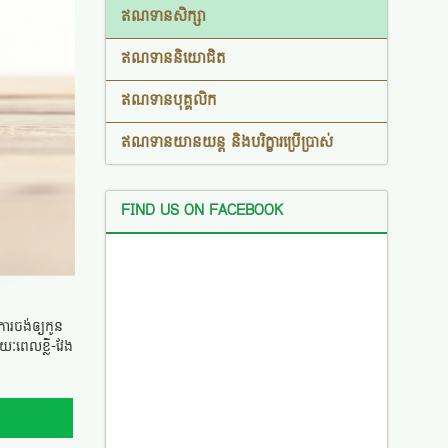
ឥណទានសិក្សា
ឥណទាននិយោជិត
ឥណទានបុគ្គលិក
ឥណទានយានយន្ត និងបរិក្ខារប្រើប្រាស់
FIND US ON FACEBOOK
ការចង់ឲ្យកូន
រយៈពេលខ្លី-វែង