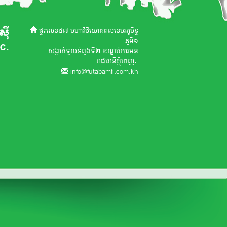
ផ្ទះលេខ៤៧ មហាវិថីយោធពលខេមរភូមិន្ទ
ភូមិ១
សង្កាត់ទួលទំពូងទី២ ខណ្ឌចំការមន
រាជធានីភ្នំពេញ.
info@futabamfi.com.kh