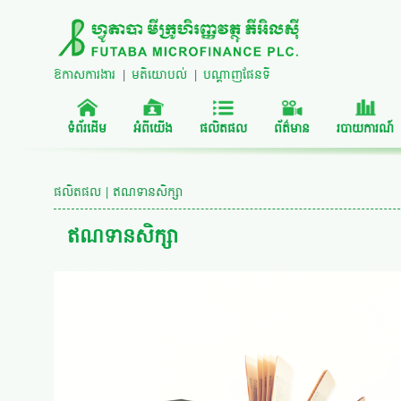
ឱកាសការងារ
|
មតិយោបល់
|
បណ្តាញផែនទី
ទំព័រដើម
អំពីយើង
ផលិតផល
ព័ត៌មាន
របាយការណ៍
ផលិតផល | ឥណទានសិក្សា
ឥណទានសិក្សា