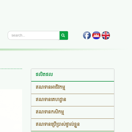
ផលិតផល
ឥណទានអាជីវកម្ម
ឥណទានគេហដ្ឋាន
ឥណទានកសិកម្ម
ឥណទានប្រើប្រាស់ផ្ទាល់ខ្លួន