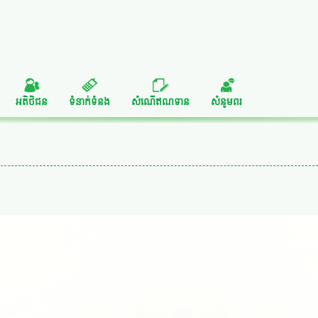
អតិថិជន
ទំនាក់ទំនង
សំណើឥណទាន
សំនូមពរ