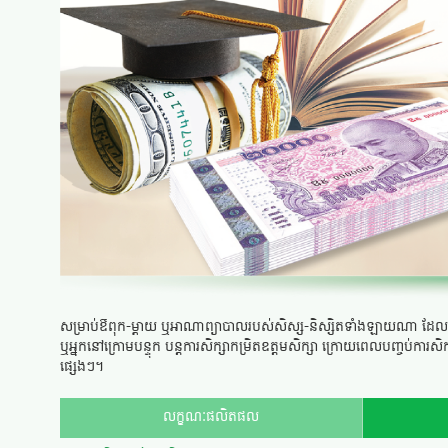
សម្រាប់ឳពុក-ម្តាយ ឬអាណាព្យាបាលរបស់សិស្ស-និស្សិតទាំងឡាយណា ដែលមានទីលំន
ឬអ្នកនៅក្រោមបន្ទុក បន្តការសិក្សាកម្រិតឧត្តមសិក្សា ក្រោយពេលបញ្ចប់ការសិ
ផ្សេងៗ។
លក្ខណៈផលិតផល