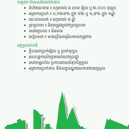
លក្ខណៈពិសេសនៃផលិតផល
ទំហំឥណទាន ៖ រហូតដល់ ៨ លាន រៀល ឬ ២.០០០ ដុល្លារ
អត្រាការប្រាក់ ៖ ០,១២៥% ក្នុង ១ខែ ឬ ១,៥% ក្នុង ១ឆ្នាំ
រយៈពេលសង ៖ រហូតដល់ ៥ ឆ្នាំ
ទ្រព្យធានា ៖​ មិនតម្រូវឲ្យដាក់ទ្រព្យធានា
សេវារដ្ឋបាល ៖ មិនមាន
របៀបសង ៖ មានច្រើនជម្រើសតាមតម្រូវការ
អត្ថប្រយោជន៍
ខ្ចីបានជាប្រាក់រៀល ឬ ប្រាក់ដុល្លារ
អាចបន្តការសិក្សាតាមបំណងប្រាថ្នា
សេវាកម្មរហ័ស ប្រកបដោយទំនុកចិត្តខ្ពស់
អត្រាការប្រាក់ទាប និងលក្ខខណ្ឌឥណទានងាយស្រួល