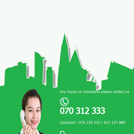
Any inquiry or complaints please contact us
070 312 333
Complaint : 070 229 333 / 017 237 885