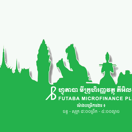
ម៉ោងបម្រើការងារ ៖
ចន្ទ - សុក្រ ៨:០០ព្រឹក - ៤:០០ល្ងាច