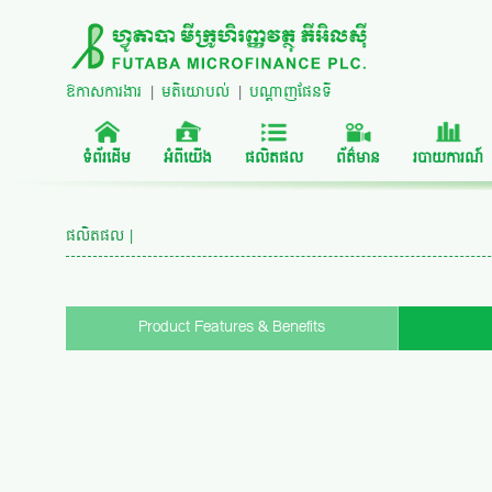
ឱកាសការងារ
|
មតិយោបល់
|
បណ្តាញផែនទី
ទំព័រដើម
អំពីយើង
ផលិតផល
ព័ត៌មាន
របាយការណ៍
ផលិតផល |
Product Features & Benefits