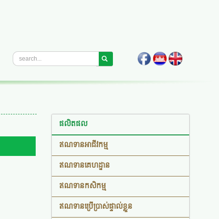
ផលិតផល
ឥណទានអាជីវកម្ម
ឥណទានគេហដ្ឋាន
ឥណទានកសិកម្ម
ឥណទានប្រើប្រាស់ផ្ទាល់ខ្លួន