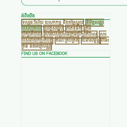
អំពីយើង
ទស្សនៈវិស័យ បេសកកម្ម​ និងតម្លៃស្នូល
និមិត្តសញ្ញា
របស់ហ្វូតាបា
ប្រវត្តិសង្ខេប
ភាគទុនិក
ក្រុម
ប្រឹក្សាភិបាល
សាររបស់ប្រធានក្រុមប្រឹក្សាភិបាល
សារ
របស់នាយកប្រតិបត្តិ
គណៈគ្រប់គ្រង
រចនាសម្ព័ន្ធ​
ពានរ
ង្វាន់ និងអាជ្ញាប័ណ្ណ
FIND US ON FACEBOOK