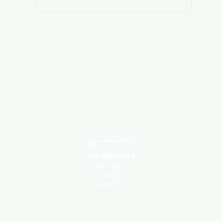
ម៉ោងបម្រើការងារ ៖
ចន្ទ - សុក្រ
៨:០០ព្រឹក -
៤:០០ល្ងាច