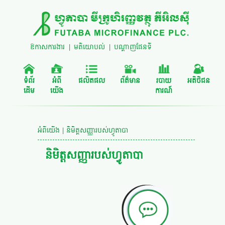
ឱកាសការងារ
|
មតិយោបល់
|
បណ្តាញផែនទី
ទំព័រ
អំពី
ផលិតផល
ព័ត៌មាន
របាយ
អតិថិជន
ដើម
យើង
ការណ៍
អំពីយើង | និមិត្តសញ្ញារបស់ហ្វូតាបា
និមិត្តសញ្ញារបស់ហ្វូតាបា